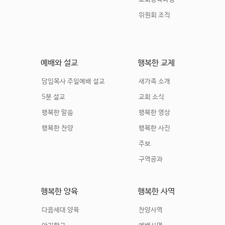
위원회 조직
예배와 설교
행복한 교제
담임목사 주일예배 설교
새가족 소개
5분 설교
교회 소식
행복한 말씀
행복한 영상
행복한 찬양
행복한 사진
주보
구역공과
행복한 양육
행복한 사역
다음세대 양육
찬양사역