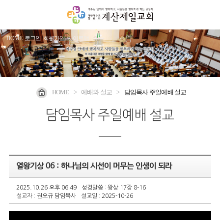
HOME
로그인
회원가입
사이트맵
HOME
>
예배와 설교
>
담임목사 주일예배 설교
담임목사 주일예배 설교
열왕기상 06 : 하나님의 시선이 머무는 인생이 되라
2025.10.26 오후 06:49
성경말씀 : 왕상 17장 8-16
설교자 : 권오규 담임목사
설교일 : 2025-10-26