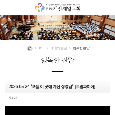
HOME
로그인
회원가입
사이트맵
HOME
>
예배와 설교
>
행복한 찬양
행복한 찬양
2026.05.24 "오늘 이 곳에 계신 성령님" [드림콰이어]
관리자