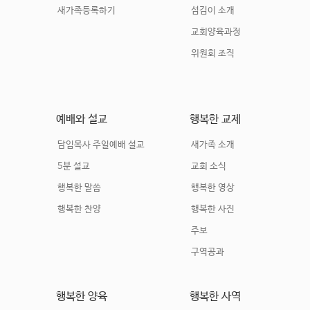
새가족등록하기
섬김이 소개
교회양육과정
위원회 조직
예배와 설교
행복한 교제
담임목사 주일예배 설교
새가족 소개
5분 설교
교회 소식
행복한 말씀
행복한 영상
행복한 찬양
행복한 사진
주보
구역공과
행복한 양육
행복한 사역