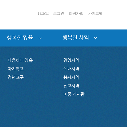
HOME
로그인
회원가입
사이트맵
행복한 양육
행복한 사역
다음세대 양육
찬양사역
아기학교
예배사역
청년교구
봉사사역
선교사역
비품 게시판