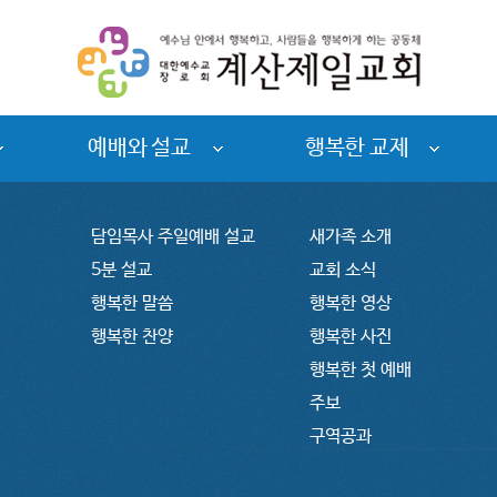
예배와 설교
행복한 교제
담임목사 주일예배 설교
새가족 소개
5분 설교
교회 소식
행복한 말씀
행복한 영상
행복한 찬양
행복한 사진
행복한 첫 예배
주보
구역공과