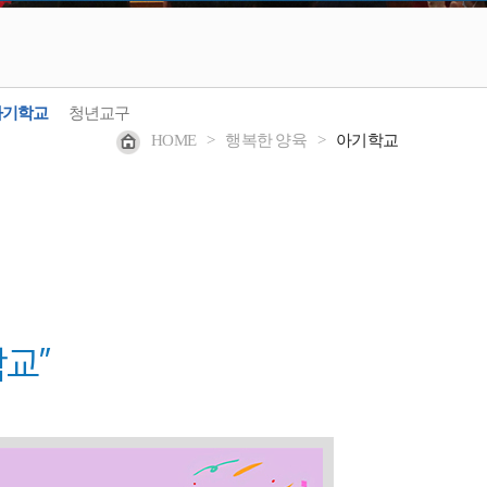
아기학교
청년교구
HOME
>
행복한 양육
>
아기학교
교”