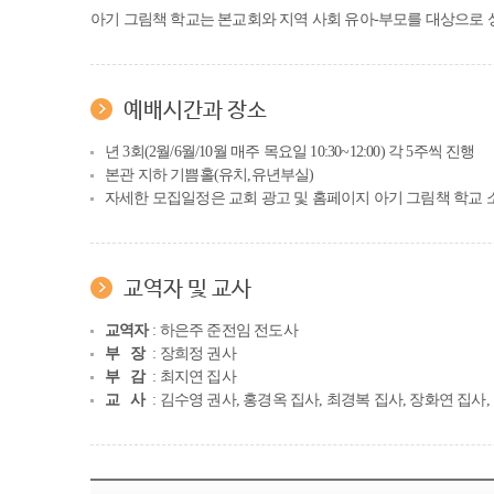
아기 그림책 학교는 본교회와 지역 사회 유아-부모를 대상으로 
예배시간과 장소
년 3회(2월/6월/10월 매주 목요일 10:30~12:00) 각 5주씩 진행
본관 지하 기쁨홀(유치,유년부실)
자세한 모집일정은 교회 광고 및 홈페이지 아기 그림책 학교 
교역자 및 교사
교역자
: 하은주 준전임 전도사
부 장
: 장희정 권사
부 감
: 최지연 집사
교 사
: 김수영 권사, 홍경옥 집사, 최경복 집사, 장화연 집사