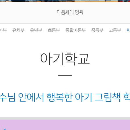
다음세대 양육
아부
유치부
유년부
초등부
통합아동부
중등부
고등부
아기학교
예수님 안에서 행복한 아기 그림책 학