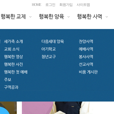
HOME
로그인
회원가입
사이트맵
행복한 교제
행복한 양육
행복한 사역
설
새가족 소개
다음세대 양육
찬양사역
교회 소식
아기학교
예배사역
행복한
5분
설교
행복한 영상
청년교구
봉사사역
행복한 사진
선교사역
행복한 첫 예배
비품 게시판
주보
구역공과