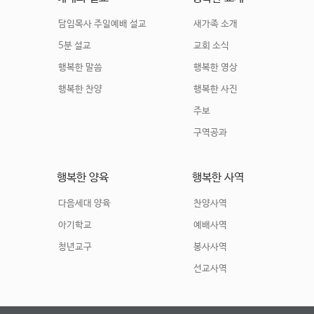
담임목사 주일예배 설교
새가족 소개
5분 설교
교회 소식
행복한 말씀
행복한 영상
행복한 찬양
행복한 사진
주보
구역공과
행복한 양육
행복한 사역
다음세대 양육
찬양사역
아기학교
예배사역
청년교구
봉사사역
선교사역