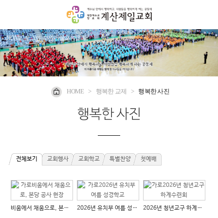
HOME
로그인
회원가입
사이트맵
HOME
>
행복한 교제
>
행복한 사진
행복한 사진
전체보기
교회행사
교회학교
특별찬양
첫예배
비움에서 채움으로, 본당 공사...
2026년 유치부 여름 성경학...
2026년 청년교구 하계수련회