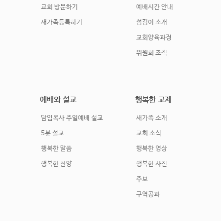
교회 방문하기
예배시간 안내
새가족등록하기
섬김이 소개
교회양육과정
위원회 조직
예배와 설교
행복한 교제
담임목사 주일예배 설교
새가족 소개
5분 설교
교회 소식
행복한 말씀
행복한 영상
행복한 찬양
행복한 사진
주보
구역공과