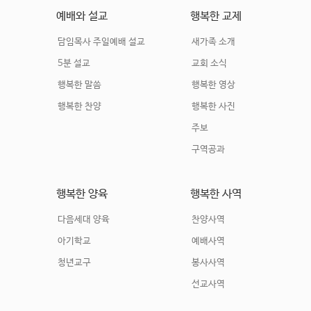
예배와 설교
행복한 교제
담임목사 주일예배 설교
새가족 소개
5분 설교
교회 소식
행복한 말씀
행복한 영상
행복한 찬양
행복한 사진
주보
구역공과
행복한 양육
행복한 사역
다음세대 양육
찬양사역
아기학교
예배사역
청년교구
봉사사역
선교사역