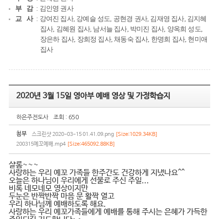
부 감
: 김인영 권사
교 사
: 강여진 집사, 강예슬 성도, 공현경 권사, 김재영 집사, 김지혜
집사, 김혜원 집사, 남서늘 집사, 박미진 집사, 양옥희 성도,
장은하 집사, 장희정 집사, 채동숙 집사, 한명희 집사, 현미애
집사
2020년 3월 15일 영아부 예배 영상 및 가정학습지
하은주전도사
조회 : 650
첨부
스크린샷 2020-03-15 01.41.09.png
[Size:1029.34KB]
200315예꼬예배.mp4
[Size:465092.88KB]
샬롬~~~
사랑하는 우리 예꼬 가족들 한주간도 건강하게 지냈나요^^
오늘은 하나님이 우리에게 선물로 주신 주일...
비록 네모네모 영상이지만
두눈은 반짝반짝 마음 문 활짝 열고
우리 하나님께 예배하도록 해요.
사랑하는 우리 예꼬가족들에게 예배를 통해 주시는 은혜가 가득한