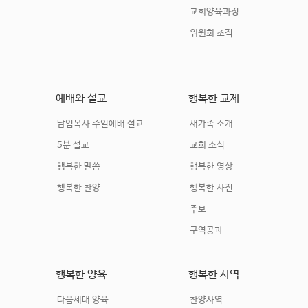
교회양육과정
위원회 조직
예배와 설교
행복한 교제
담임목사 주일예배 설교
새가족 소개
5분 설교
교회 소식
행복한 말씀
행복한 영상
행복한 찬양
행복한 사진
주보
구역공과
행복한 양육
행복한 사역
다음세대 양육
찬양사역