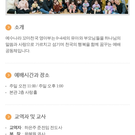
소개
예수나라 꼬마천국 영아부는 0~4세의 유아와 부모님들을 하나님의
말씀과 사랑으로 가르치고 섬기며 천국의 행복을 함께 꿈꾸는 예배
공동체입니다.
예배시간과 장소
주일 오전 11:00 / 주일 오후 1:00
본관 2층 사랑홀
교역자 및 교사
교역자
: 하은주 준전임 전도사
부 장
: 윤혜원 권사