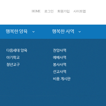
HOME
로그인
회원가입
사이트맵
행복한 양육
행복한 사역
다음세대 양육
찬양사역
아기학교
예배사역
청년교구
봉사사역
선교사역
비품 게시판