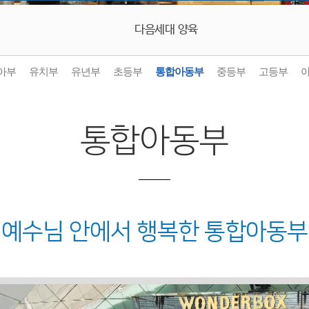
다음세대 양육
아부
유치부
유년부
초등부
통합아동부
중등부
고등부
통합아동부
" 예수님 안에서 행복한 통합아동부 