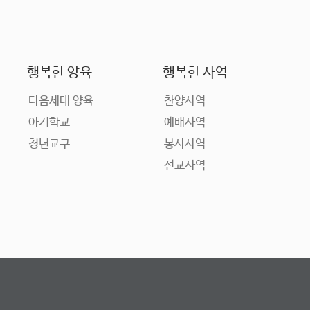
행복한 양육
행복한 사역
다음세대 양육
찬양사역
아기학교
예배사역
청년교구
봉사사역
선교사역