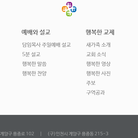
예배와 설교
행복한 교제
담임목사 주일예배 설교
새가족 소개
5분 설교
교회 소식
행복한 말씀
행복한 영상
행복한 찬양
행복한 사진
주보
구역공과
 계양구 용종로 102
｜
(구)인천시 계양구 용종동 215-3