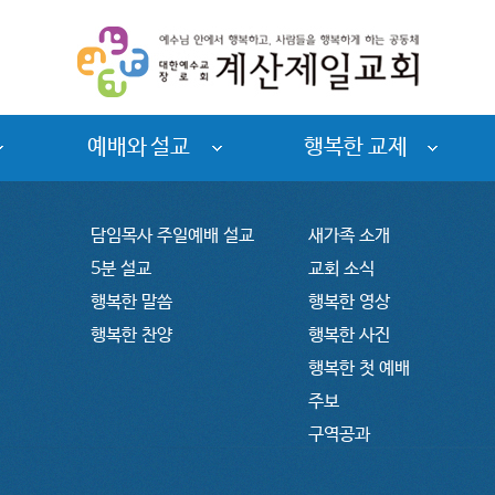
예배와 설교
행복한 교제
담임목사 주일예배 설교
새가족 소개
5분 설교
교회 소식
행복한 말씀
행복한 영상
행복한 찬양
행복한 사진
행복한 첫 예배
주보
구역공과