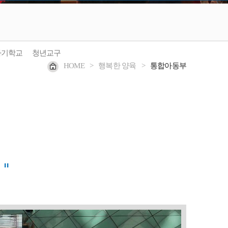
아기학교
청년교구
HOME
>
행복한 양육
>
통합아동부
"