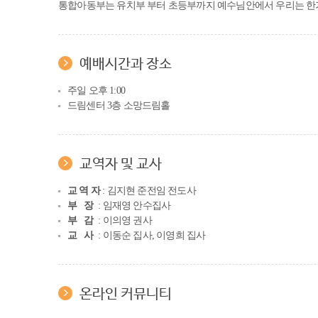
통합아동부는 유치부 부터 초등부까지 예수님안에서 우리는 한
예배시간과 장소
주일 오후 1:00
드림센터 3층 소망드림홀
교역자 및 교사
교 역 자
: 김지현 준전임 전도사
부 장
: 임재영 안수집사
부 감
: 이의영 권사
교 사
: 이동순 집사, 이영희 집사
온라인 커뮤니티