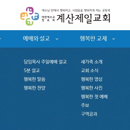
예배와 설교
행복한 교제
담임목사 주일예배 설교
새가족 소개
5분 설교
교회 소식
행복한 말씀
행복한 영상
행복한 찬양
행복한 사진
행복한 첫 예배
주보
구역공과