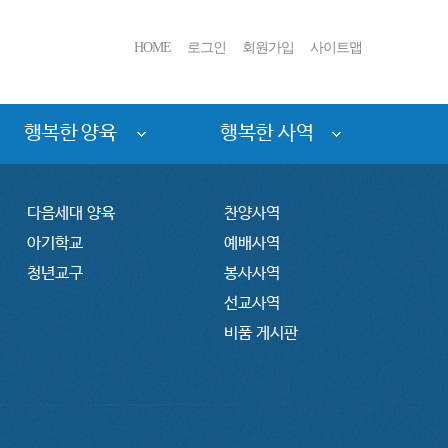
HOME
로그인
회원가입
사이트맵
행복한 양육
행복한 사역
다음세대 양육
찬양사역
아기학교
예배사역
청년교구
봉사사역
선교사역
비품 게시판