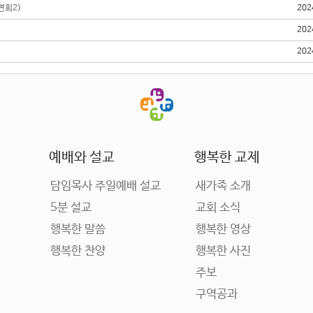
연희2)
202
202
202
예배와 설교
행복한 교제
담임목사 주일예배 설교
새가족 소개
5분 설교
교회 소식
행복한 말씀
행복한 영상
행복한 찬양
행복한 사진
주보
구역공과